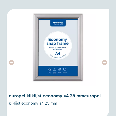
europel kliklijst economy a4 25 mmeuropel
kliklijst economy a4 25 mm
e
p