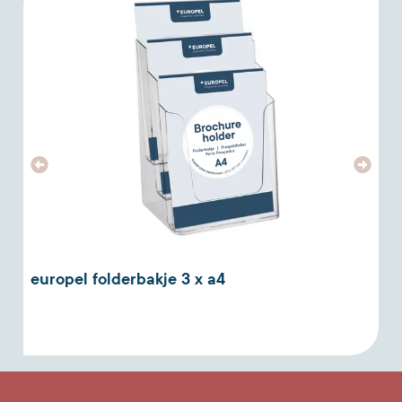
europel folderbakje 3 x a4
a
a