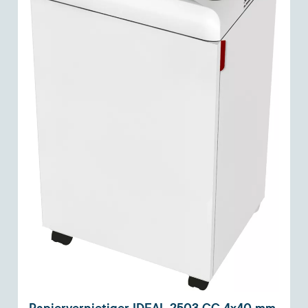
Papiervernietiger IDEAL 2503 CC 4x40 mm