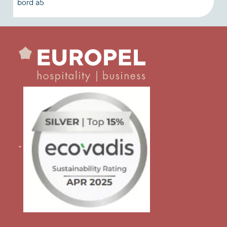
bord a5
"