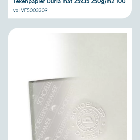
Tekenpapier Duria mat 25x35 250g/m2 100
vel VF5003309