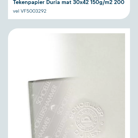
Tekenpapier Duria mat 30x42 150g/m2 200
vel VF5003292