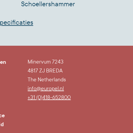
Schoellershammer
pecificaties
ten
Minervum 7243
4817 ZJ BREDA
The Netherlands
info@europel.nl
l
+31 (0)418-652800
ce
id