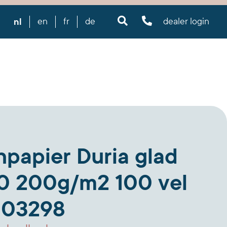
nl
en
fr
de
dealer login
papier Duria glad
0 200g/m2 100 vel
03298