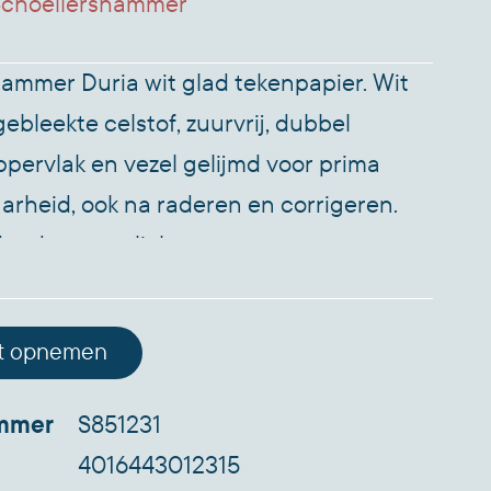
Schoellershammer
ammer Duria wit glad tekenpapier. Wit
gebleekte celstof, zuurvrij, dubbel
ppervlak en vezel gelijmd voor prima
rheid, ook na raderen en corrigeren.
 radeervast, licht- en
ngsbestendig volgens DIN 6738-LDK 12-
 praktisch geen vergeling te constateren,
t opnemen
os recyclebaar. Vellen voorzien van
pel "Schoellershammer". Papierformaat
ummer
S851231
00 g/m. Pak 100 vel.
4016443012315