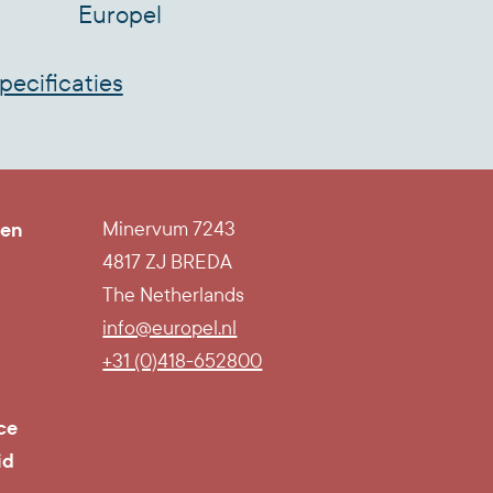
Europel
 en 4 pluggen)
pecificaties
ten
Minervum 7243
4817 ZJ BREDA
The Netherlands
info@europel.nl
l
+31 (0)418-652800
ce
id