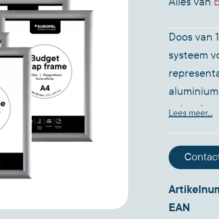
Alles van
E
Doos van 10
systeem vo
representa
aluminium 
achterkant
Lees meer...
voorzetfol
vocht. Pro
Contac
papierfor
*Zichtbaa
Artikeln
*Profielbr
EAN
zilver *Inc