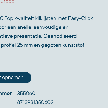
uropel
 Top kwaliteit kliklijsten met Easy-Click
or een snelle, eenvoudige en
tieve presentatie. Geanodiseerd
profiel 25 mm en gegoten kunststof
. De helder transparant ontspiegeld
ie beschermd de poster tegen vuil en
fiel met verstekhoek. Geschikt voor
t opnemen
maat A4. *Postermaat 210x297 mm
r 190x277 mm *Buitenmaat 241x328 mm
ummer
355060
eedte 25 mm *Profieldikte 11 mm *Kleur
8713931350602
lusief bevestigingsmateriaal (4