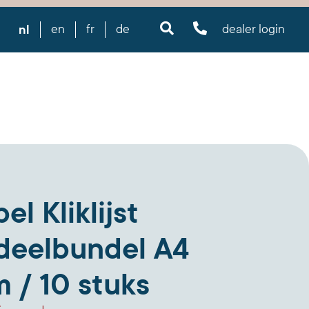
nl
en
fr
de
dealer login
el Kliklijst
deelbundel A4
 / 10 stuks