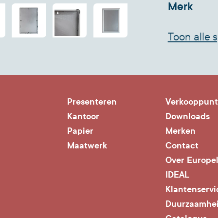
Merk
schroeven
Toon alle s
Presenteren
Verkooppun
Kantoor
Downloads
Papier
Merken
Maatwerk
Contact
Over Europe
IDEAL
Klantenservi
Duurzaamhe