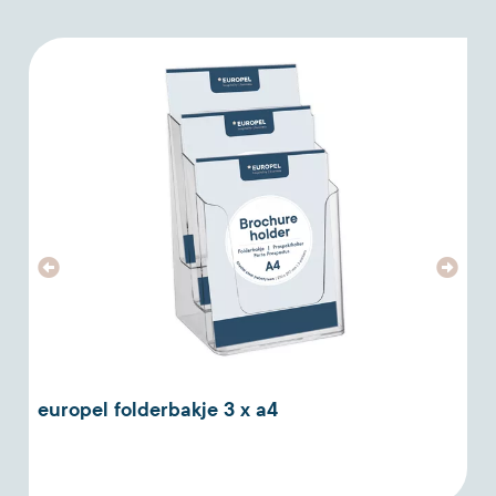
europel folderbakje 3 x a4
m