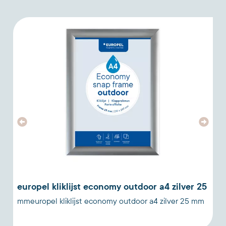
0
europel kliklijst economy outdoor a4 zilver 25
mmeuropel kliklijst economy outdoor a4 zilver 25 mm
a
a