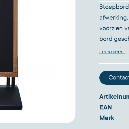
Stoepbord
afwerking.
voorzien 
bord geschi
voor schoo
Lees meer...
ABS (Acryl
zand of wa
Contac
stabilitei
weersomsta
Artikeln
van wielen
EAN
verplaatsen
Merk