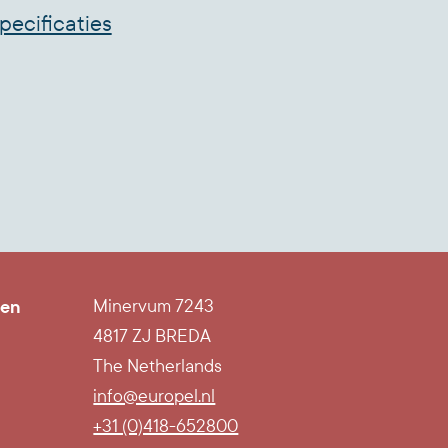
voor buiten gebruik.
pecificaties
 te reinigen.
ge presentatie.
en: 70x100 cm.
ertificeerd product.
ten
Minervum 7243
4817 ZJ BREDA
The Netherlands
info@europel.nl
l
+31 (0)418-652800