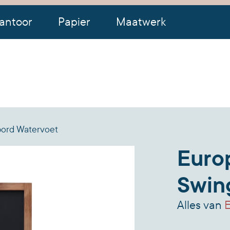
antoor
Papier
Maatwerk
ord Watervoet
Europ
Swin
Alles van
E