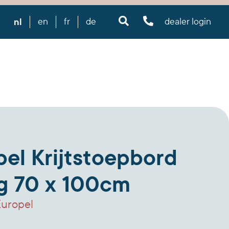
nl
en
fr
de
dealer login
el Krijtstoepbord
g 70 x 100cm
uropel