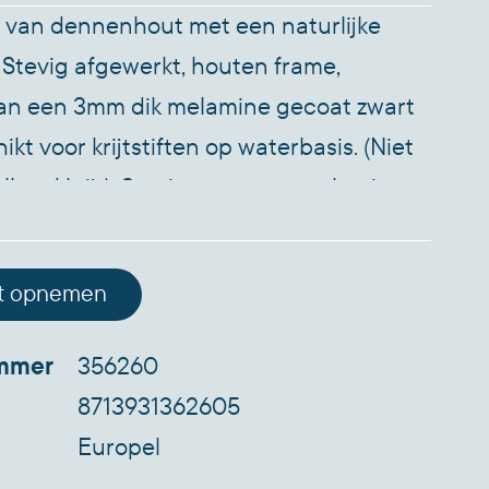
 van dennenhout met een naturlijke
 Stevig afgewerkt, houten frame,
van een 3mm dik melamine gecoat zwart
kt voor krijtstiften op waterbasis. (Niet
lbord krijt). Stevige voet gemaakt uit
onitrile Butadiene Styrene), dat met
ter gevuld kan worden voor extra
t opnemen
t. De metalen veren zorgen in extreme
ndigheden voor flexibiliteit. Voorzien
ummer
356260
 waardoor het board makkelijk te
8713931362605
 is.
Europel