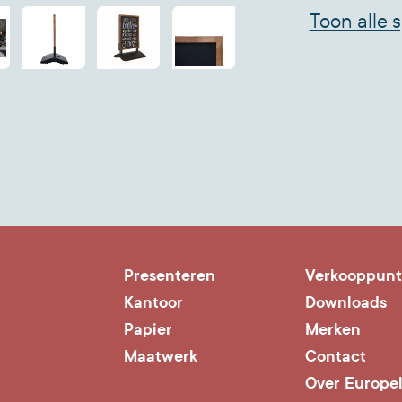
*Geschikt 
Toon alle s
*Eenvoudig
*Tweezijdi
*Afmeting
*FSC ® gec
Presenteren
Verkooppun
Kantoor
Downloads
Papier
Merken
Maatwerk
Contact
Over Europe