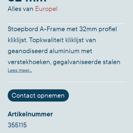
Alles van
Europel
Stoepbord A-Frame met 32mm profiel
kliklijst. Topkwaliteit kliklijst van
geanodiseerd aluminium met
verstekhoeken, gegalvaniseerde stalen
Lees meer...
achterplaat en transparant
ontspiegelde voorzetfolie. Geschikt voor
papierformaat B1. Dubbelzijdige
Contact opnemen
presentatie. Weerbestendig met
Artikelnummer
schuimrubber rond het frame en
355115
waterafvoergaten aan de onderkant.