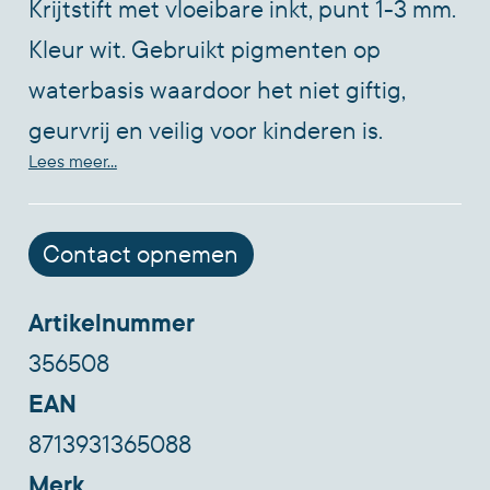
Krijtstift met vloeibare inkt, punt 1-3 mm.
Kleur wit. Gebruikt pigmenten op
waterbasis waardoor het niet giftig,
geurvrij en veilig voor kinderen is.
Lees meer...
Geschikt voor elk glad niet-poreus
oppervlak (glas, keramiek, kunststof,
krijtbord, raam, enz.). Het pompsysteem
Contact opnemen
maakt een nauwkeurige dosering van de
Artikelnummer
inkt mogelijk. 2 omkeerbare punten
356508
beschikbaar: rond en beitel. Gemakkelijk
EAN
van niet-poreuze oppervaktes te
8713931365088
verwijderen met een droge of vochtige
Merk