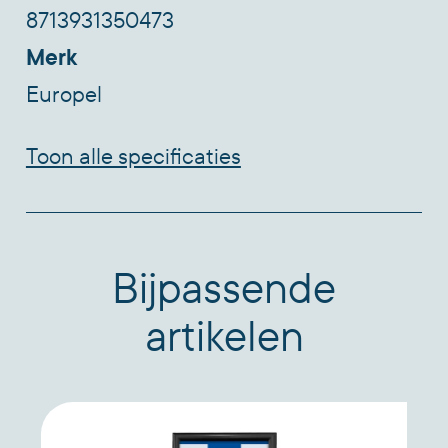
8713931350473
staand als liggend worden geplaatst.
Merk
Europel
Toon alle specificaties
Bijpassende
artikelen