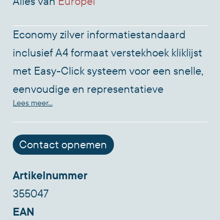
Alles van
Europel
Economy zilver informatiestandaard
inclusief A4 formaat verstekhoek kliklijst
met Easy-Click systeem voor een snelle,
eenvoudige en representatieve
Lees meer...
presentatie. Kliklijst van geanodiseerd
aluminium met kunststof achterzijde. De
helder transparant ontspiegeld
Contact opnemen
voorzetfolie (PVC) beschermd de poster
Artikelnummer
tegen vuil en vocht. Standaard is
355047
eenvoudig te monteren, handleiding zit
EAN
in de verpakking. De kliklijst kan zowel