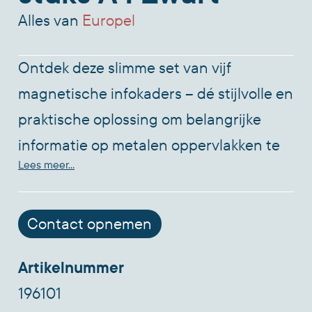
Alles van
Europel
Ontdek deze slimme set van vijf
magnetische infokaders – dé stijlvolle en
praktische oplossing om belangrijke
informatie op metalen oppervlakken te
Lees meer...
tonen. Of je nu veiligheidsinstructies op
de werkvloer wilt ophangen, een
menukaart in je restaurant presenteert,
Contact opnemen
een mededeling op kantoor deelt of een
Artikelnummer
lesrooster zichtbaar maakt op school:
196101
met deze A4-formaat magnetische