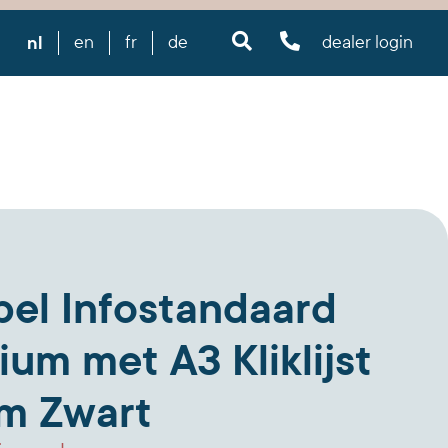
nl
en
fr
de
dealer login
pel Infostandaard
um met A3 Kliklijst
m Zwart