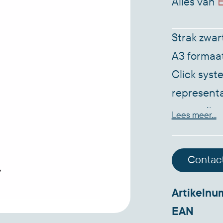
Alles van
E
Strak zwar
A3 formaat
Click syst
representat
geanodise
Lees meer...
achterzijd
voorzetfol
Contac
en vocht. 
kliklijst 
Artikeln
geplaatst
EAN
Hoogte st