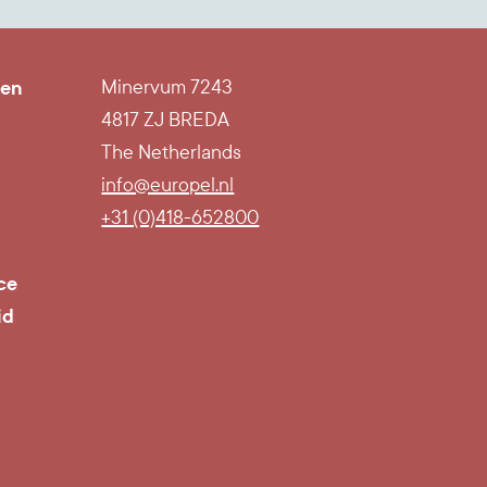
ten
Minervum 7243
4817 ZJ BREDA
The Netherlands
info@europel.nl
l
+31 (0)418-652800
ce
id