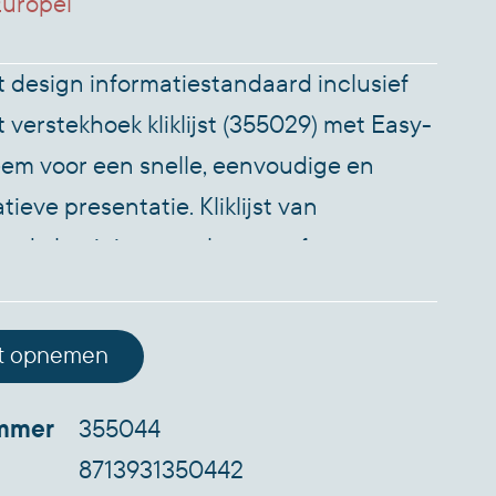
uropel
t design informatiestandaard inclusief
 verstekhoek kliklijst (355029) met Easy-
eem voor een snelle, eenvoudige en
ieve presentatie. Kliklijst van
erd aluminium met kunststof
e. De helder transparant ontspiegeld
ie (PET) beschermd de poster tegen vuil
t opnemen
Standaard is eenvoudig te monteren. De
kan zowel staand als liggend worden
ummer
355044
. Voetstuk 320x245mm van 4mm staal.
8713931350442
aander 900mm. Kleur zwart.