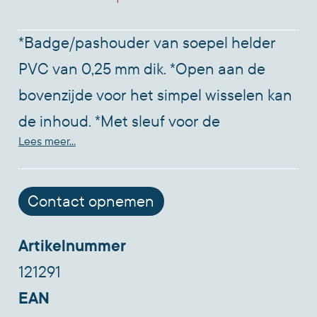
*Badge/pashouder van soepel helder
PVC van 0,25 mm dik. *Open aan de
bovenzijde voor het simpel wisselen kan
de inhoud. *Met sleuf voor de
Lees meer...
bevestiging van een afrolmechanisme
met koord of strip met clip. *Geschikt
voor kaartformaat breedte x hoogte
Contact opnemen
90x60mm. Verpakt per 24 stuks.
Artikelnummer
121291
EAN