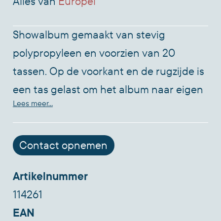
Alles van
Europel
Showalbum gemaakt van stevig
polypropyleen en voorzien van 20
tassen. Op de voorkant en de rugzijde is
een tas gelast om het album naar eigen
Lees meer...
ontwerp te kunnen aanpassen. Bestemd
voor A4 papier. Kleur wit.
Contact opnemen
Artikelnummer
114261
EAN