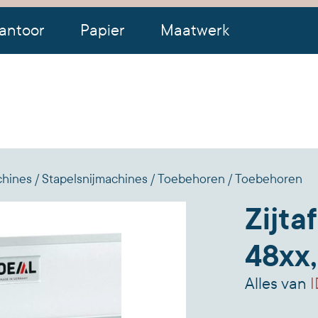
antoor
Papier
Maatwerk
chines
Stapelsnijmachines
Toebehoren
Toebehoren
Zijta
48xx,
Alles van