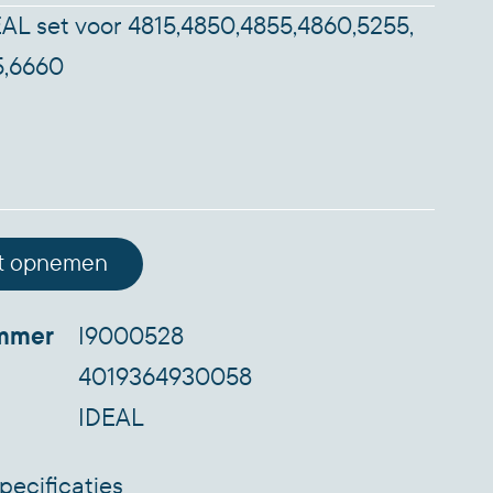
DEAL set voor 4815,4850,4855,4860,5255,
5,6660
t opnemen
ummer
I9000528
4019364930058
IDEAL
pecificaties