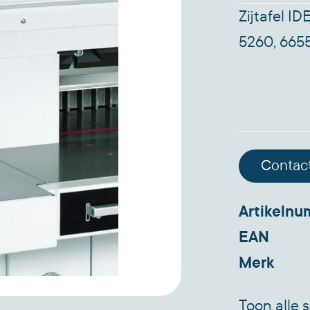
Zijtafel I
5260, 665
Contac
Artikeln
EAN
Merk
Toon alle s