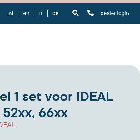
nl
en
fr
de
dealer login
fel 1 set voor IDEAL
 52xx, 66xx
IDEAL