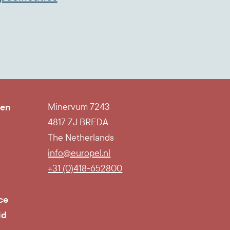
ten
Minervum 7243
4817 ZJ BREDA
The Netherlands
info@europel.nl
l
+31 (0)418-652800
ce
id